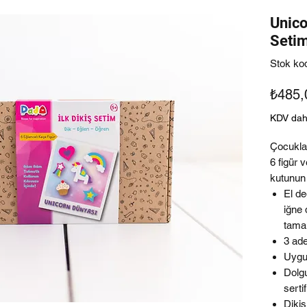
Unico
Seti
Stok ko
₺485,
KDV dah
Çocuklar
6 figür 
kutunun 
El d
iğne 
tamam
3 ade
Uygun
Dolg
serti
Dikiş