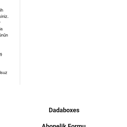
ih
siniz.
r
da
rünün
iş
.
lsuz
Dadaboxes
Abonelik Formu