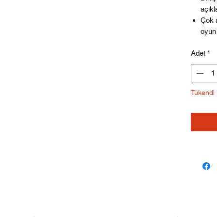
açıkl
Çok a
oyun
Adet
*
Tükendi