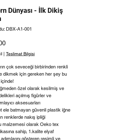
rn Dünyası - İlk Dikiş
m
du: DBX-A1-001
Fiyat
00
il
|
Teslimat Bilgisi
ın çok seveceği birbirinden renkli
ve dikmek için gereken her şey bu
içinde!
eğmeden özel olarak kesilmiş ve
delikleri açılmış figürler ve
layıcı aksesuarları
t ele batmayan güvenli plastik iğne
 renklerde nakış ipliği
u malzemesi olarak Oeko tex
fikasına sahip, 1.kalite elyaf
 adımlarını gösteren resimli ve