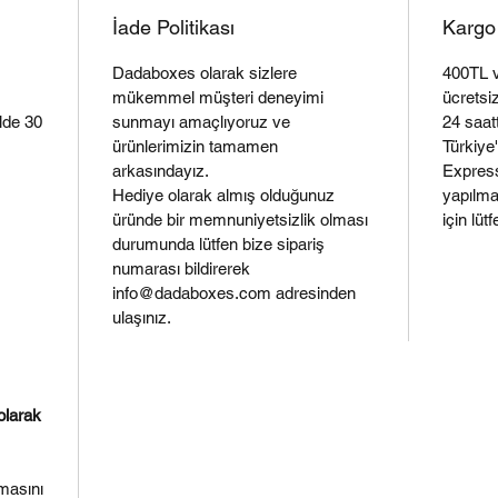
İade Politikası
Kargo 
Dadaboxes olarak sizlere
400TL v
mükemmel müşteri deneyimi
ücretsiz
elde 30
sunmayı amaçlıyoruz ve
24 saat
ürünlerimizin tamamen
Türkiye
arkasındayız.
Express
Hediye olarak almış olduğunuz
yapılmak
üründe bir memnuniyetsizlik olması
için lüt
durumunda lütfen bize sipariş
numarası bildirerek
info@dadaboxes.com adresinden
ulaşınız.
olarak
lmasını